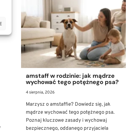
PSA:
JAK
KROK
.
PO
E
KROKU
NAUCZYĆ
PUPILA
ZOSTAWANIA
SAMEMU?
amstaff w rodzinie: jak mądrze
wychować tego potężnego psa?
4 sierpnia, 2026
Marzysz o amstaffie? Dowiedz się, jak
mądrze wychować tego potężnego psa.
Poznaj kluczowe zasady i wychowaj
ę
bezpiecznego, oddanego przyjaciela