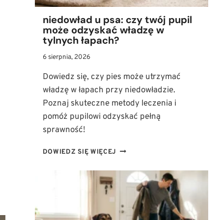
niedowład u psa: czy twój pupil
może odzyskać władzę w
tylnych łapach?
6 sierpnia, 2026
Dowiedz się, czy pies może utrzymać
władzę w łapach przy niedowładzie.
Poznaj skuteczne metody leczenia i
pomóż pupilowi odzyskać pełną
sprawność!
NIEDOWŁAD
DOWIEDZ SIĘ WIĘCEJ
U
PSA:
CZY
TWÓJ
PUPIL
MOŻE