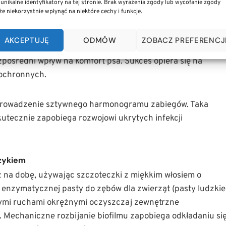
 unikalne identyfikatory na tej stronie. Brak wyrażenia zgody lub wycofanie zgody
e niekorzystnie wpłynąć na niektóre cechy i funkcje.
 wyrobienia stałych nawyków medycznych i pielęgnacyjnych
AKCEPTUJĘ
ODMÓW
ZOBACZ PREFERENCJ
awansowanych chorób przyzębia oraz schorzeń układu
pośredni wpływ na komfort psa. Sukces opiera się na
 ochronnych.
 wprowadzenie sztywnego harmonogramu zabiegów. Taka
kutecznie zapobiega rozwojowi ukrytych infekcji
czykiem
 na dobę, używając szczoteczki z miękkim włosiem o
 enzymatycznej pasty do zębów dla zwierząt (pasty ludzkie
atnymi ruchami okrężnymi oczyszczaj zewnętrzne
Mechaniczne rozbijanie biofilmu zapobiega odkładaniu si