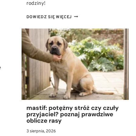
rodziny!
AMSTAFF
DOWIEDZ SIĘ WIĘCEJ
W
RODZINIE:
JAK
MĄDRZE
WYCHOWAĆ
TEGO
POTĘŻNEGO
PSA?
e
mastif: potężny stróż czy czuły
przyjaciel? poznaj prawdziwe
oblicze rasy
3 sierpnia, 2026