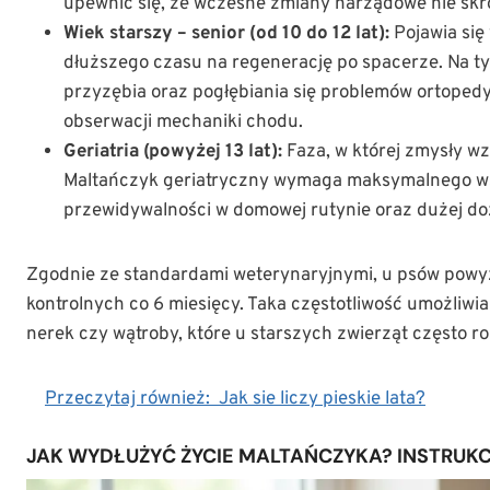
upewnić się, że wczesne zmiany narządowe nie skró
Wiek starszy – senior (od 10 do 12 lat):
Pojawia się
dłuższego czasu na regenerację po spacerze. Na t
przyzębia oraz pogłębiania się problemów ortoped
obserwacji mechaniki chodu.
Geriatria (powyżej 13 lat):
Faza, w której zmysły wz
Maltańczyk geriatryczny wymaga maksymalnego wsp
przewidywalności w domowej rutynie oraz dużej do
Zgodnie ze standardami weterynaryjnymi, u psów powyż
kontrolnych co 6 miesięcy. Taka częstotliwość umożliw
nerek czy wątroby, które u starszych zwierząt często ro
Przeczytaj również:
Jak sie liczy pieskie lata?
JAK WYDŁUŻYĆ ŻYCIE MALTAŃCZYKA? INSTRUKCJ