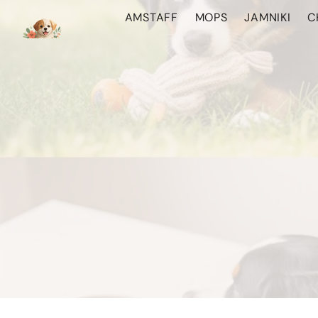
Przejdź
AMSTAFF
MOPS
JAMNIKI
C
do
treści