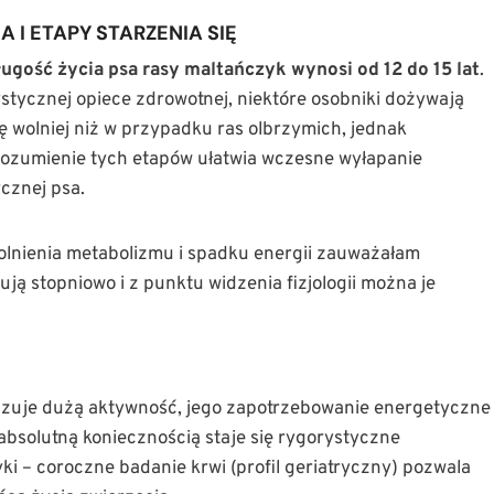
 I ETAPY STARZENIA SIĘ
ługość życia psa rasy maltańczyk wynosi od 12 do 15 lat
.
tycznej opiece zdrowotnej, niektóre osobniki dożywają
ę wolniej niż w przypadku ras olbrzymich, jednak
ozumienie tych etapów ułatwia wczesne wyłapanie
cznej psa.
lnienia metabolizmu i spadku energii zauważałam
ują stopniowo i z punktu widzenia fizjologii można je
zuje dużą aktywność, jego zapotrzebowanie energetyczne
bsolutną koniecznością staje się rygorystyczne
ki – coroczne badanie krwi (profil geriatryczny) pozwala