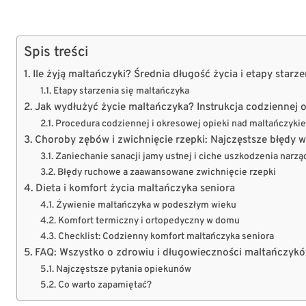
Spis treści
Ile żyją maltańczyki? Średnia długość życia i etapy starze
Etapy starzenia się maltańczyka
Jak wydłużyć życie maltańczyka? Instrukcja codziennej opi
Procedura codziennej i okresowej opieki nad maltańczyki
Choroby zębów i zwichnięcie rzepki: Najczęstsze błędy wł
Zaniechanie sanacji jamy ustnej i ciche uszkodzenia narz
Błędy ruchowe a zaawansowane zwichnięcie rzepki
Dieta i komfort życia maltańczyka seniora
Żywienie maltańczyka w podeszłym wieku
Komfort termiczny i ortopedyczny w domu
Checklist: Codzienny komfort maltańczyka seniora
FAQ: Wszystko o zdrowiu i długowieczności maltańczyk
Najczęstsze pytania opiekunów
Co warto zapamiętać?