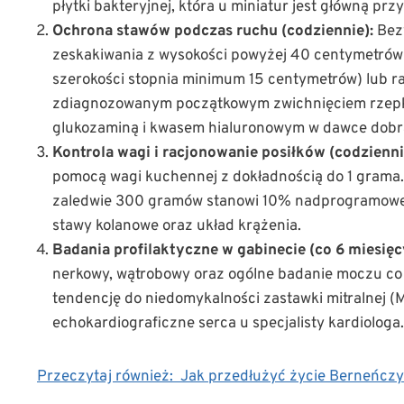
płytki bakteryjnej, która u miniatur jest główną p
Ochrona stawów podczas ruchu (codziennie):
Bezw
zeskakiwania z wysokości powyżej 40 centymetrów (
szerokości stopnia minimum 15 centymetrów) lub r
zdiagnozowanym początkowym zwichnięciem rzepki
glukozaminą i kwasem hialuronowym w dawce dobra
Kontrola wagi i racjonowanie posiłków (codzienni
pomocą wagi kuchennej z dokładnością do 1 grama
zaledwie 300 gramów stanowi 10% nadprogramowej m
stawy kolanowe oraz układ krążenia.
Badania profilaktyczne w gabinecie (co 6 miesięc
nerkowy, wątrobowy oraz ogólne badanie moczu co 
tendencję do niedomykalności zastawki mitralnej 
echokardiograficzne serca u specjalisty kardiologa.
Przeczytaj również:
Jak przedłużyć życie Berneńczy