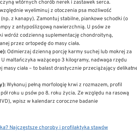
rzyczyną wtórnych chorób nerek i zastawek serca.
zględnie wyeliminuj z otoczenia psa możliwość
np. z kanapy). Zamontuj stabilne, piankowe schodki (o
ampy z antypoślizgową nawierzchnią. U psów ze
 wdróż codzienną suplementację chondroityną,
nej przez ortopedę do masy ciała.
e):
Odmierzaj dzienną porcję karmy suchej lub mokrej za
. U maltańczyka ważącego 3 kilogramy, nadwaga rzędu
asy ciała – to balast drastycznie przeciążający delikatn
y):
Wykonuj pełną morfologię krwi z rozmazem, profil
pół roku u psów po 8. roku życia. Ze względu na rasową
(MVD), wpisz w kalendarz coroczne badanie
ka? Najczęstsze choroby i profilaktyka stawów