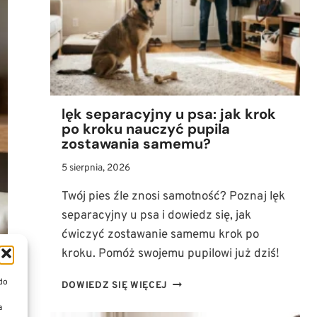
ODZYSKAĆ
WŁADZĘ
W
TYLNYCH
ŁAPACH?
lęk separacyjny u psa: jak krok
po kroku nauczyć pupila
zostawania samemu?
5 sierpnia, 2026
Twój pies źle znosi samotność? Poznaj lęk
separacyjny u psa i dowiedz się, jak
ćwiczyć zostawanie samemu krok po
kroku. Pomóż swojemu pupilowi już dziś!
 do
LĘK
DOWIEDZ SIĘ WIĘCEJ
SEPARACYJNY
a
U