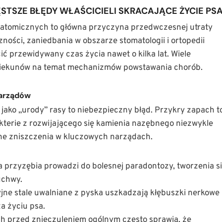
ĘSTSZE BŁĘDY WŁAŚCICIELI SKRACAJĄCE ŻYCIE PS
natomicznych to główna przyczyna przedwczesnej utraty
ości, zaniedbania w obszarze stomatologii i ortopedii
ić przewidywany czas życia nawet o kilka lat. Wiele
piekunów na temat mechanizmów powstawania chorób.
narządów
ako „urody” rasy to niebezpieczny błąd. Przykry zapach t
erie z rozwijającego się kamienia nazębnego niezwykle
lne zniszczenia w kluczowych narządach.
 przyzębia prowadzi do bolesnej paradontozy, tworzenia s
uchwy.
jne stale uwalniane z pyska uszkadzają kłębuszki nerkowe 
a życiu psa.
ch przed znieczuleniem ogólnym często sprawia, że