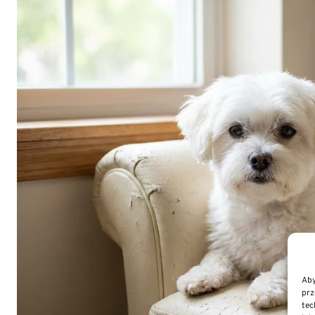
Aby
prz
tec