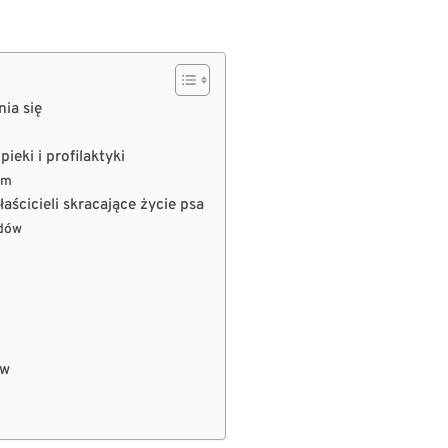
nia się
eki i profilaktyki
em
aścicieli skracające życie psa
ądów
ów