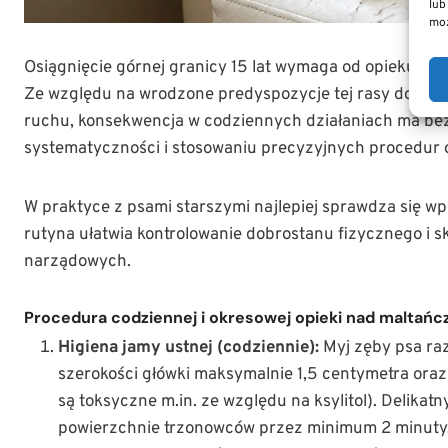
lub
moż
Osiągnięcie górnej granicy 15 lat wymaga od opiekuna
Ze względu na wrodzone predyspozycje tej rasy do za
ruchu, konsekwencja w codziennych działaniach ma bez
systematyczności i stosowaniu precyzyjnych procedur
W praktyce z psami starszymi najlepiej sprawdza się
rutyna ułatwia kontrolowanie dobrostanu fizycznego i s
narządowych.
Procedura codziennej i okresowej opieki nad maltań
Higiena jamy ustnej (codziennie):
Myj zęby psa raz
szerokości główki maksymalnie 1,5 centymetra oraz
są toksyczne m.in. ze względu na ksylitol). Delik
powierzchnie trzonowców przez minimum 2 minuty. 