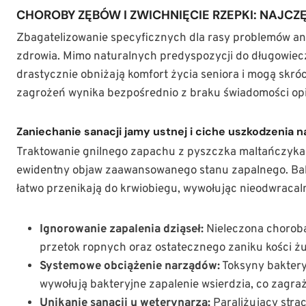
CHOROBY ZĘBÓW I ZWICHNIĘCIE RZEPKI: NAJCZ
Zbagatelizowanie specyficznych dla rasy problemów a
zdrowia. Mimo naturalnych predyspozycji do długowieczn
drastycznie obniżają komfort życia seniora i mogą skróc
zagrożeń wynika bezpośrednio z braku świadomości o
Zaniechanie sanacji jamy ustnej i ciche uszkodzenia 
Traktowanie gnilnego zapachu z pyszczka maltańczyka j
ewidentny objaw zaawansowanego stanu zapalnego. Bakt
łatwo przenikają do krwiobiegu, wywołując nieodwraca
Ignorowanie zapalenia dziąseł:
Nieleczona choroba
przetok ropnych oraz ostatecznego zaniku kości ż
Systemowe obciążenie narządów:
Toksyny baktery
wywołują bakteryjne zapalenie wsierdzia, co zagraż
Unikanie sanacji u weterynarza:
Paraliżujący stra