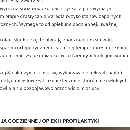
cą życia zwierzęcia.
 wyraźna siwizna w okolicach pyska, a pies wymaga
ym etapie drastycznie wzrasta ryzyko stanów zapalnych
ycznych. Wymaga to od opiekuna codziennej, uważnej
roku i słuchu często ulegają znacznemu osłabieniu.
arcia ortopedycznego, stabilnej temperatury otoczenia,
zy empatii i wyrozumiałości w codziennym funkcjonowaniu.
ej 8. roku życia zaleca się wykonywanie pełnych badań
ia natychmiastowe wdrożenie leczenia chorób przewlekłych
zwijają się bezobjawowo przez wiele miesięcy.
A CODZIENNEJ OPIEKI I PROFILAKTYKI