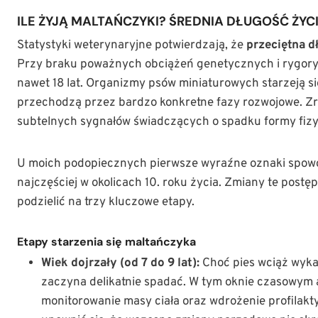
ILE ŻYJĄ MALTAŃCZYKI? ŚREDNIA DŁUGOŚĆ ŻYCIA
Statystyki weterynaryjne potwierdzają, że
przeciętna d
Przy braku poważnych obciążeń genetycznych i rygorys
nawet 18 lat. Organizmy psów miniaturowych starzeją si
przechodzą przez bardzo konkretne fazy rozwojowe. Zr
subtelnych sygnałów świadczących o spadku formy fizy
U moich podopiecznych pierwsze wyraźne oznaki spowo
najczęściej w okolicach 10. roku życia. Zmiany te postęp
podzielić na trzy kluczowe etapy.
Etapy starzenia się maltańczyka
Wiek dojrzały (od 7 do 9 lat):
Choć pies wciąż wyka
zaczyna delikatnie spadać. W tym oknie czasowym a
monitorowanie masy ciała oraz wdrożenie profilakty