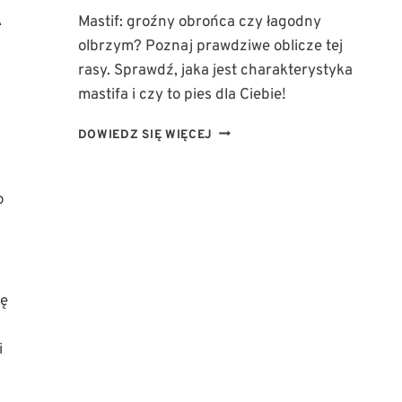
A
Mastif: groźny obrońca czy łagodny
olbrzym? Poznaj prawdziwe oblicze tej
rasy. Sprawdź, jaka jest charakterystyka
mastifa i czy to pies dla Ciebie!
MASTIF:
DOWIEDZ SIĘ WIĘCEJ
POTĘŻNY
STRÓŻ
CZY
o
CZUŁY
PRZYJACIEL?
POZNAJ
PRAWDZIWE
OBLICZE
ię
RASY
i