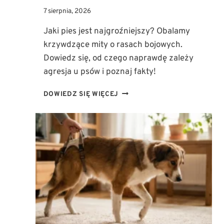
7 sierpnia, 2026
Jaki pies jest najgroźniejszy? Obalamy
krzywdzące mity o rasach bojowych.
Dowiedz się, od czego naprawdę zależy
agresja u psów i poznaj fakty!
JAKI
DOWIEDZ SIĘ WIĘCEJ
PIES
JEST
NAJGROŹNIEJSZY?
OBALAMY
KRZYWDZĄCE
MITY
O
RASACH
BOJOWYCH