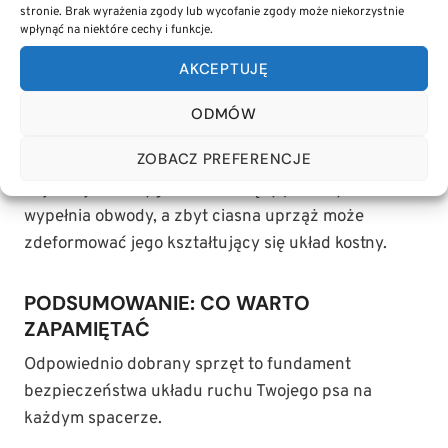
zakres regulacji. W tym okresie zrezygnuj z drogich,
stronie. Brak wyrażenia zgody lub wycofanie zgody może niekorzystnie
mocno zabudowanych uprzęży z szerokimi
wpłynąć na niektóre cechy i funkcje.
panelami piersiowymi, ponieważ pies z nich wyrośnie
AKCEPTUJĘ
w ciągu kilku tygodni. Postaw na proste szelki typu
guard wykonane z miękkiej taśmy bez grubego
ODMÓW
podszycia. Konsekwencja w sprawdzaniu rozmiaru
ZOBACZ PREFERENCJE
to podstawa – kontroluj luzy pod taśmami co
najmniej raz w tygodniu. Rosnący pies szybko
wypełnia obwody, a zbyt ciasna uprząż może
zdeformować jego kształtujący się układ kostny.
PODSUMOWANIE: CO WARTO
ZAPAMIĘTAĆ
Odpowiednio dobrany sprzęt to fundament
bezpieczeństwa układu ruchu Twojego psa na
każdym spacerze.