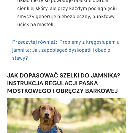
układ nie tylko powoduje bolesne otarcia
cienkiej skóry, ale przy każdym pociągnięciu
smyczy generuje niebezpieczny, punktowy
ucisk na mostek.
Przeczytaj również:
Problemy z kręgosłupem u
jamnika: Jak zapobiegać dyskopatii i dbać o
stawy?
JAK DOPASOWAĆ SZELKI DO JAMNIKA?
INSTRUKCJA REGULACJI PASKA
MOSTKOWEGO I OBRĘCZY BARKOWEJ