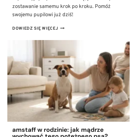
zostawanie samemu krok po kroku. Pomóż
swojemu pupilowi już dziś!
LĘK
DOWIEDZ SIĘ WIĘCEJ
SEPARACYJNY
U
PSA:
JAK
KROK
PO
KROKU
NAUCZYĆ
PUPILA
ZOSTAWANIA
SAMEMU?
amstaff w rodzinie: jak mądrze
wychować tego potężnego psa?