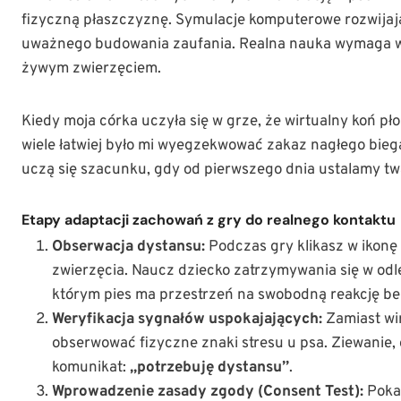
fizyczną płaszczyznę. Symulacje komputerowe rozwijaj
uważnego budowania zaufania. Realna nauka wymaga w
żywym zwierzęciem.
Kiedy moja córka uczyła się w grze, że wirtualny koń pł
wiele łatwiej było mi wyegzekwować zakaz nagłego bieg
uczą się szacunku, gdy od pierwszego dnia ustalamy twa
Etapy adaptacji zachowań z gry do realnego kontaktu
Obserwacja dystansu:
Podczas gry klikasz w ikonę 
zwierzęcia. Naucz dziecko zatrzymywania się w odl
którym pies ma przestrzeń na swobodną reakcję be
Weryfikacja sygnałów uspokajających:
Zamiast wi
obserwować fizyczne znaki stresu u psa. Ziewanie,
komunikat:
„potrzebuję dystansu”
.
Wprowadzenie zasady zgody (Consent Test):
Pokaż