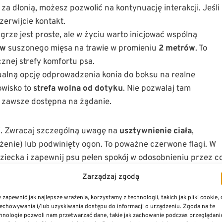
a za dłonią, możesz pozwolić na kontynuację interakcji. Jeśli
erwijcie kontakt.
 grze jest proste, ale w życiu warto inicjować wspólną
ów
suszonego mięsa na trawie w promieniu
2 metrów
. To
znej strefy komfortu psa.
ualną opcję odprowadzenia konia do boksu na realne
owisko to
strefa wolna od dotyku
. Nie pozwalaj tam
t zawsze dostępna na żądanie.
ji. Zwracaj szczególną uwagę na
usztywnienie ciała
,
żenie) lub podwinięty ogon. To poważne czerwone flagi. W
ziecka i zapewnij psu pełen spokój w odosobnieniu przez c
Zarządzaj zgodą
 zapewnić jak najlepsze wrażenia, korzystamy z technologii, takich jak pliki cookie,
zasady i techniki
echowywania i/lub uzyskiwania dostępu do informacji o urządzeniu. Zgoda na te
hnologie pozwoli nam przetwarzać dane, takie jak zachowanie podczas przeglądani