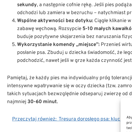
sekundy
, a następnie cofnie rękę. Jeśli pies podąż
odchodzi lub zamiera w bezruchu – natychmiast prz
Wspólne aktywności bez dotyku:
Ciągłe klikanie w
zabawę węchową. Rozsypcie
5-10 małych kawałk
buduje pozytywne skojarzenia bez naruszania fizyc
Wykorzystanie komendy „miejsce”:
Przenieś wirt
posłanie psa. Zbuduj u dziecka świadomość, że leg
podchodzić, nawet jeśli w grze każda czynność jes
Pamiętaj, że każdy pies ma indywidualny próg toleranc
intensywne wpatrywanie się w oczy dziecka (tzw. zamro
takich sytuacjach bezwzględnie odseparuj zwierzę od d
najmniej
30-60 minut
.
Aby
Przeczytaj również:
Tresura dorosłego psa: kluczowe 
prz
tec