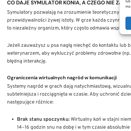
CO DAJE SYMULATOR KONIA, A CZEGO NIE ZAST
lub
moż
Symulatory pozwalają na zrozumienie teoretycznych po
przewidywalności żywej istoty. W grze każda czynność 
to niezależny organizm, który często odmawia współpra
Jeżeli zauważysz u psa nagłą niechęć do kontaktu lub b
weterynarzem, aby wykluczyć problemy zdrowotne (np. 
błędną interakcję.
Ograniczenia wirtualnych nagród w komunikacji
Systemy nagród w grach dają natychmiastową, wizualną 
subtelniejsza i rozciągnięta w czasie. Aby uchronić d
następujące różnice:
Brak stanu spoczynku:
Wirtualny koń w stajni niem
14–16 godzin snu na dobę i w tym czasie absolutnie