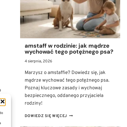
KROKU
NAUCZYĆ
PUPILA
ZOSTAWANIA
SAMEMU?
amstaff w rodzinie: jak mądrze
wychować tego potężnego psa?
4 sierpnia, 2026
Marzysz o amstaffie? Dowiedz się, jak
mądrze wychować tego potężnego psa.
Poznaj kluczowe zasady i wychowaj
o
bezpiecznego, oddanego przyjaciela
rodziny!
 do
AMSTAFF
DOWIEDZ SIĘ WIĘCEJ
W
a
RODZINIE: