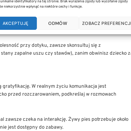
ĄPIĄ PIKSELE W OPIECE NAD PSEM?
 unikalne identyfikatory na tej stronie. Brak wyrażenia zgody lub wycofanie zgody
e niekorzystnie wpłynąć na niektóre cechy i funkcje.
trzeb zwierzęcia. Kluczowa różnica polega jednak na brak
kończy się zaprogramowaną, liniową animacją. Pies w domu
AKCEPTUJĘ
ODMÓW
ZOBACZ PREFERENCJ
cy z powodu zmęczenia, gorszego nastroju lub bólu.
olesność przy dotyku, zawsze skonsultuj się z
stany zapalne uszu czy stawów), zanim obwinisz dziecko z
gratyfikację. W realnym życiu komunikacja jest
ziecko przed rozczarowaniem, podkreślaj w rozmowach
al zawsze czeka na interakcję. Żywy pies potrzebuje około
 nie jest dostępny do zabawy.