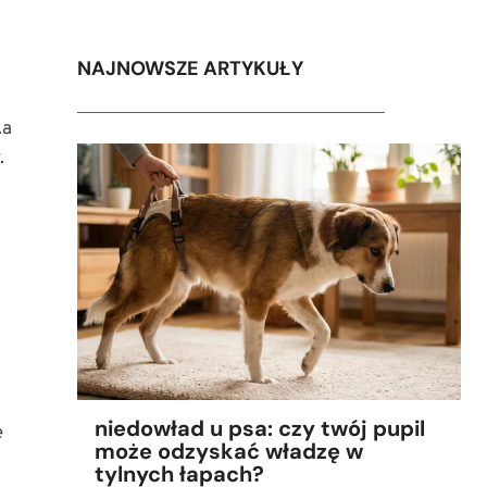
NAJNOWSZE ARTYKUŁY
ka
.
niedowład u psa: czy twój pupil
e
może odzyskać władzę w
tylnych łapach?