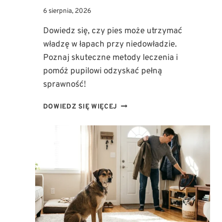
6 sierpnia, 2026
Dowiedz się, czy pies może utrzymać
władzę w łapach przy niedowładzie.
Poznaj skuteczne metody leczenia i
pomóż pupilowi odzyskać pełną
sprawność!
NIEDOWŁAD
DOWIEDZ SIĘ WIĘCEJ
U
PSA:
CZY
TWÓJ
PUPIL
MOŻE
ODZYSKAĆ
WŁADZĘ
W
TYLNYCH
ŁAPACH?