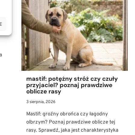
JAK
u
MĄDRZE
WYCHOWAĆ
E
TEGO
POTĘŻNEGO
PSA?
a
mastif: potężny stróż czy czuły
przyjaciel? poznaj prawdziwe
oblicze rasy
3 sierpnia, 2026
Mastif: groźny obrońca czy łagodny
olbrzym? Poznaj prawdziwe oblicze tej
rasy. Sprawdź, jaka jest charakterystyka