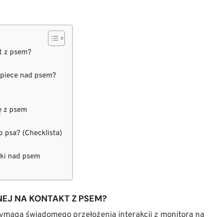
t z psem?
 opiece nad psem?
ę z psem
 psa? (Checklista)
eki nad psem
NEJ NA KONTAKT Z PSEM?
ymaga świadomego przełożenia interakcji z monitora na