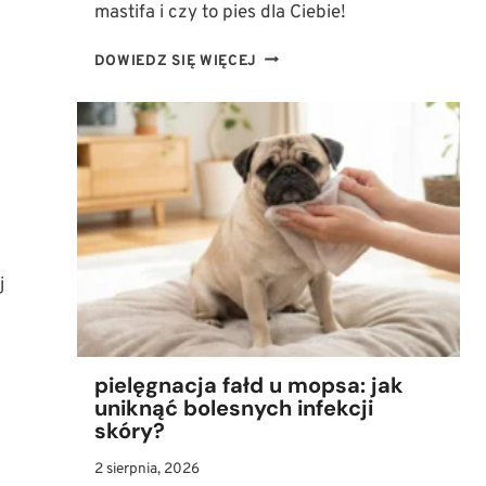
mastifa i czy to pies dla Ciebie!
MASTIF:
DOWIEDZ SIĘ WIĘCEJ
POTĘŻNY
STRÓŻ
CZY
CZUŁY
PRZYJACIEL?
POZNAJ
PRAWDZIWE
OBLICZE
RASY
j
pielęgnacja fałd u mopsa: jak
uniknąć bolesnych infekcji
skóry?
2 sierpnia, 2026