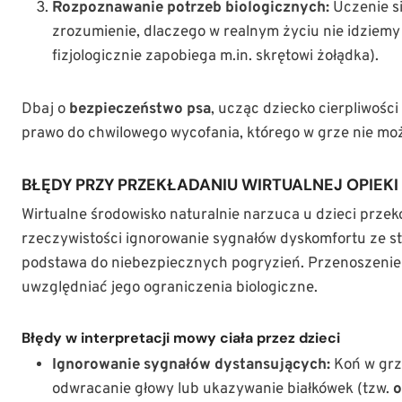
Rozpoznawanie potrzeb biologicznych:
Uczenie si
zrozumienie, dlaczego w realnym życiu nie idziemy
fizjologicznie zapobiega m.in. skrętowi żołądka).
Dbaj o
bezpieczeństwo psa
, ucząc dziecko cierpliwośc
prawo do chwilowego wycofania, którego w grze nie mo
BŁĘDY PRZY PRZEKŁADANIU WIRTUALNEJ OPIEKI
Wirtualne środowisko naturalnie narzuca u dzieci prze
rzeczywistości ignorowanie sygnałów dyskomfortu ze str
podstawa do niebezpiecznych pogryzień. Przenoszeni
uwzględniać jego ograniczenia biologiczne.
Błędy w interpretacji mowy ciała przez dzieci
Ignorowanie sygnałów dystansujących:
Koń w grze
odwracanie głowy lub ukazywanie białkówek (tzw.
o