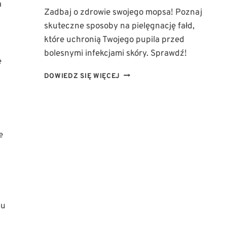
a
Zadbaj o zdrowie swojego mopsa! Poznaj
skuteczne sposoby na pielęgnację fałd,
które uchronią Twojego pupila przed
bolesnymi infekcjami skóry. Sprawdź!
e
PIELĘGNACJA
DOWIEDZ SIĘ WIĘCEJ
FAŁD
U
MOPSA:
JAK
UNIKNĄĆ
e
BOLESNYCH
INFEKCJI
SKÓRY?
mu