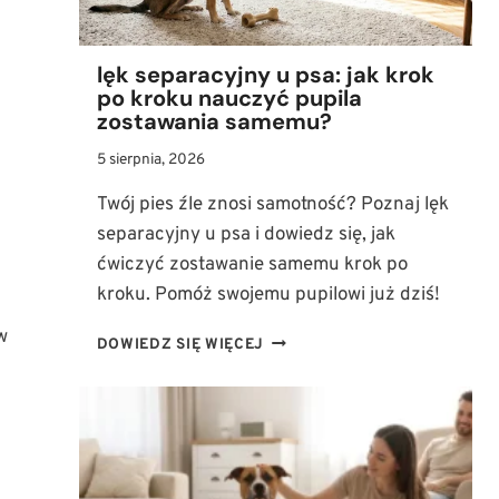
lęk separacyjny u psa: jak krok
po kroku nauczyć pupila
zostawania samemu?
5 sierpnia, 2026
Twój pies źle znosi samotność? Poznaj lęk
separacyjny u psa i dowiedz się, jak
ćwiczyć zostawanie samemu krok po
kroku. Pomóż swojemu pupilowi już dziś!
w
LĘK
DOWIEDZ SIĘ WIĘCEJ
SEPARACYJNY
U
PSA:
JAK
KROK
PO