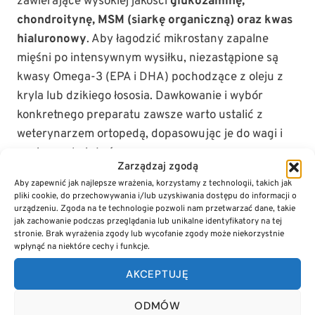
zawierające wysokiej jakości
glukozaminę,
chondroitynę, MSM (siarkę organiczną) oraz kwas
hialuronowy
. Aby łagodzić mikrostany zapalne
mięśni po intensywnym wysiłku, niezastąpione są
kwasy Omega-3 (EPA i DHA) pochodzące z oleju z
kryla lub dzikiego łososia. Dawkowanie i wybór
konkretnego preparatu zawsze warto ustalić z
weterynarzem ortopedą, dopasowując je do wagi i
poziomu obciążeń.
Zarządzaj zgodą
Aby zapewnić jak najlepsze wrażenia, korzystamy z technologii, takich jak
Czy siłowe treningi z obciążeniem są bezpieczne?
pliki cookie, do przechowywania i/lub uzyskiwania dostępu do informacji o
urządzeniu. Zgoda na te technologie pozwoli nam przetwarzać dane, takie
Zdecydowanie odradza się samodzielne
jak zachowanie podczas przeglądania lub unikalne identyfikatory na tej
wprowadzanie kamizelek obciążeniowych, opon czy
stronie. Brak wyrażenia zgody lub wycofanie zgody może niekorzystnie
wpłynąć na niektóre cechy i funkcje.
sportów typu „wall climbing” (wieszanie psa na
szarpaku na wysokości). U psów młodych lub bez
AKCEPTUJĘ
wcześniejszego przygotowania
ODMÓW
fizjoterapeutycznego takie aktywności drastycznie