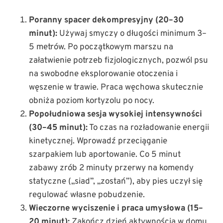
Poranny spacer dekompresyjny (20–30
minut):
Używaj smyczy o długości minimum 3–
5 metrów. Po początkowym marszu na
załatwienie potrzeb fizjologicznych, pozwól psu
na swobodne eksplorowanie otoczenia i
węszenie w trawie. Praca węchowa skutecznie
obniża poziom kortyzolu po nocy.
Popołudniowa sesja wysokiej intensywności
(30–45 minut):
To czas na rozładowanie energii
kinetycznej. Wprowadź przeciąganie
szarpakiem lub aportowanie. Co 5 minut
zabawy zrób 2 minuty przerwy na komendy
statyczne („siad”, „zostań”), aby pies uczył się
regulować własne pobudzenie.
Wieczorne wyciszenie i praca umysłowa (15–
20 minut):
Zakończ dzień aktywnością w domu,