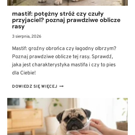
mastif: potężny stróż czy czuły
przyjaciel? poznaj prawdziwe oblicze
rasy
3 sierpnia, 2026
Mastif: groźny obrońca czy łagodny olbrzym?
Poznaj prawdziwe oblicze tej rasy. Sprawdź,
jaka jest charakterystyka mastifa i czy to pies
dla Ciebie!
MASTIF:
DOWIEDZ SIĘ WIĘCEJ
POTĘŻNY
STRÓŻ
CZY
CZUŁY
PRZYJACIEL?
POZNAJ
PRAWDZIWE