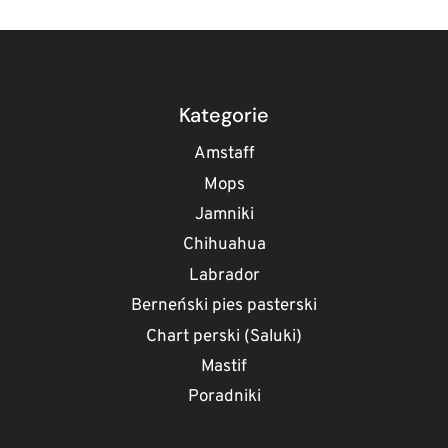
MOPSA:
JAK
UNIKNĄĆ
BOLESNYCH
INFEKCJI
SKÓRY?
Kategorie
Amstaff
Mops
Jamniki
Chihuahua
Labrador
Berneński pies pasterski
Chart perski (Saluki)
Mastif
Poradniki