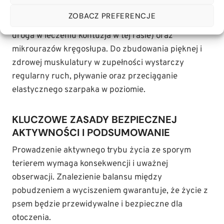
zwiększają ryzyko zerwania więzadeł krzyżowych
ZOBACZ PREFERENCJE
przednich (zerwanie ACL to powszechna i bardzo
droga w leczeniu kontuzja w tej rasie) oraz
mikrourazów kręgosłupa. Do zbudowania pięknej i
zdrowej muskulatury w zupełności wystarczy
regularny ruch, pływanie oraz przeciąganie
elastycznego szarpaka w poziomie.
KLUCZOWE ZASADY BEZPIECZNEJ
AKTYWNOŚCI I PODSUMOWANIE
Prowadzenie aktywnego trybu życia ze sporym
terierem wymaga konsekwencji i uważnej
obserwacji. Znalezienie balansu między
pobudzeniem a wyciszeniem gwarantuje, że życie z
psem będzie przewidywalne i bezpieczne dla
otoczenia.