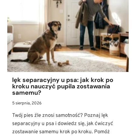
TWÓJ
PUPIL
MOŻE
ODZYSKAĆ
WŁADZĘ
W
TYLNYCH
ŁAPACH?
lęk separacyjny u psa: jak krok po
kroku nauczyć pupila zostawania
samemu?
5 sierpnia, 2026
Twój pies źle znosi samotność? Poznaj lęk
separacyjny u psa i dowiedz się, jak ćwiczyć
zostawanie samemu krok po kroku. Pomóż