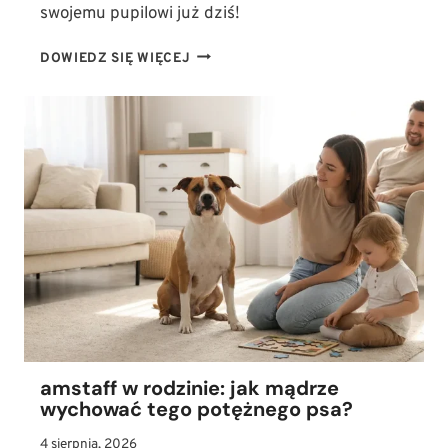
swojemu pupilowi już dziś!
LĘK
DOWIEDZ SIĘ WIĘCEJ
SEPARACYJNY
U
PSA:
JAK
KROK
PO
KROKU
NAUCZYĆ
PUPILA
ZOSTAWANIA
SAMEMU?
amstaff w rodzinie: jak mądrze
wychować tego potężnego psa?
4 sierpnia, 2026