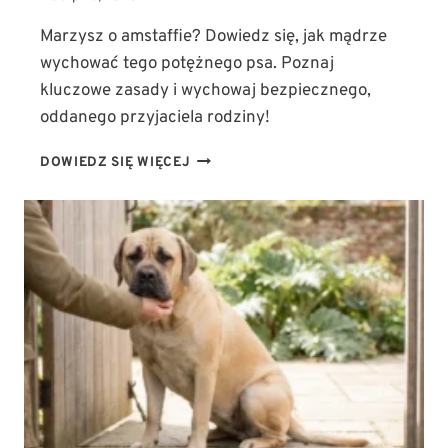
Marzysz o amstaffie? Dowiedz się, jak mądrze
wychować tego potężnego psa. Poznaj
kluczowe zasady i wychowaj bezpiecznego,
oddanego przyjaciela rodziny!
AMSTAFF
DOWIEDZ SIĘ WIĘCEJ
W
RODZINIE:
JAK
MĄDRZE
WYCHOWAĆ
TEGO
POTĘŻNEGO
PSA?