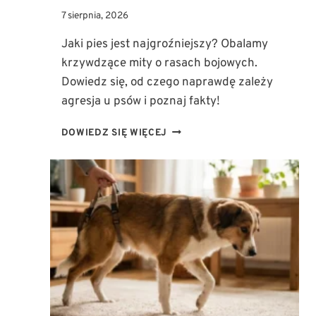
7 sierpnia, 2026
Jaki pies jest najgroźniejszy? Obalamy
krzywdzące mity o rasach bojowych.
Dowiedz się, od czego naprawdę zależy
agresja u psów i poznaj fakty!
JAKI
DOWIEDZ SIĘ WIĘCEJ
PIES
JEST
NAJGROŹNIEJSZY?
OBALAMY
KRZYWDZĄCE
MITY
O
RASACH
BOJOWYCH