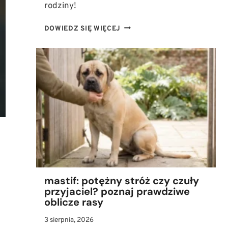
rodziny!
AMSTAFF
DOWIEDZ SIĘ WIĘCEJ
W
RODZINIE:
JAK
MĄDRZE
WYCHOWAĆ
TEGO
POTĘŻNEGO
PSA?
mastif: potężny stróż czy czuły
przyjaciel? poznaj prawdziwe
oblicze rasy
3 sierpnia, 2026