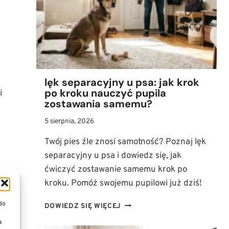
ODZYSKAĆ
WŁADZĘ
W
TYLNYCH
ŁAPACH?
lęk separacyjny u psa: jak krok
po kroku nauczyć pupila
i
zostawania samemu?
5 sierpnia, 2026
Twój pies źle znosi samotność? Poznaj lęk
separacyjny u psa i dowiedz się, jak
ćwiczyć zostawanie samemu krok po
kroku. Pomóż swojemu pupilowi już dziś!
 do
LĘK
DOWIEDZ SIĘ WIĘCEJ
SEPARACYJNY
a
U