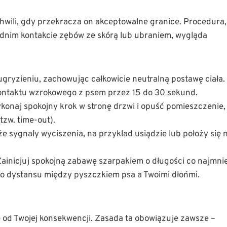
chwili, gdy przekracza on akceptowalne granice. Procedura,
dnim kontakcie zębów ze skórą lub ubraniem, wygląda
ryzieniu, zachowując całkowicie neutralną postawę ciała.
 kontaktu wzrokowego z psem przez 15 do 30 sekund.
ykonaj spokojny krok w stronę drzwi i opuść pomieszczenie,
tzw. time-out).
 sygnały wyciszenia, na przykład usiądzie lub położy się 
ainicjuj spokojną zabawę szarpakiem o długości co najmnie
o dystansu między pyszczkiem psa a Twoimi dłońmi.
 od Twojej konsekwencji. Zasada ta obowiązuje zawsze –