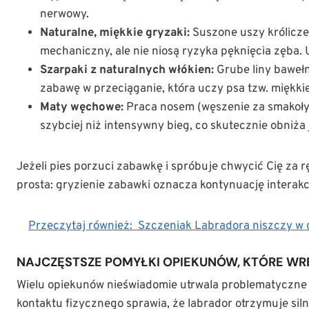
nerwowy.
Naturalne, miękkie gryzaki:
Suszone uszy królicze
mechaniczny, ale nie niosą ryzyka pęknięcia zęba.
Szarpaki z naturalnych włókien:
Grube liny bawełn
zabawę w przeciąganie, która uczy psa tzw. miękki
Maty węchowe:
Praca nosem (węszenie za smakoł
szybciej niż intensywny bieg, co skutecznie obniż
Jeżeli pies porzuci zabawkę i spróbuje chwycić Cię za r
prosta: gryzienie zabawki oznacza kontynuację interakc
Przeczytaj również:
Szczeniak Labradora niszczy w 
NAJCZĘSTSZE POMYŁKI OPIEKUNÓW, KTÓRE WR
Wielu opiekunów nieświadomie utrwala problematyczne
kontaktu fizycznego sprawia, że labrador otrzymuje sil