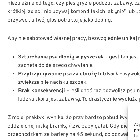
niezależnie od tego, czy pies gryzie podczas zabawy, cz
krótkiej izolacji nie używaj komend takich jak „nie” lub
przyswoi, a Twój głos potraktuje jako doping.
Aby nie sabotować własnej pracy, bezwzględnie unikaj
Szturchanie psa dłonią w pyszczek
– gest ten jes
zachęta do dalszego chwytania.
Przytrzymywanie psa za obrożę lub kark
– wywołu
zwiększa siłę nacisku szczęk.
Brak konsekwencji
– jeśli choć raz pozwolisz psu n
ludzka skóra jest zabawką. To drastycznie wydłuża 
Z mojej praktyki wynika, że przy bardzo pobudliwych s
Aby
oddzielonej niską bramką (tzw. baby gate). Gdy pies staw
prz
przechodziłam za barierę na 45 sekund, co pozwalało ps
tec