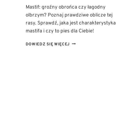
Mastif: groźny obrońca czy łagodny
olbrzym? Poznaj prawdziwe oblicze tej
rasy. Sprawdź, jaka jest charakterystyka
mastifa i czy to pies dla Ciebie!
MASTIF:
DOWIEDZ SIĘ WIĘCEJ
POTĘŻNY
STRÓŻ
CZY
CZUŁY
PRZYJACIEL?
POZNAJ
PRAWDZIWE
OBLICZE
RASY