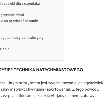
i zabawki dla szczeniaka
dgryzanie dłoni
snu na przebodźcowanie
ymaga pomocy behawiorysty
zienia
GRYZIE? TECHNIKA NATYCHMIASTOWEGO
bsolutnym priorytetem jest wyeliminowanie jakiegokolwiek
 silny instynkt chwytania (aportowania). Z tego powodu
rzez psa odbierane jako ekscytujący element zabawy i