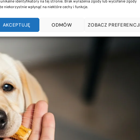
 unikalne identyfikatory na tej stronie. Brak wyrażenia zgody lub wycofanie zgody
e niekorzystnie wpłynąć na niektóre cechy i funkcje.
IECZNE GRYZAKI I ZABAWKI DLA SZCZENIAKA
AKCEPTUJĘ
ODMÓW
ZOBACZ PREFERENCJ