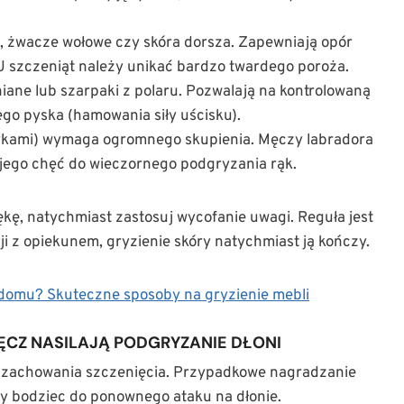
, żwacze wołowe czy skóra dorsza. Zapewniają opór
 U szczeniąt należy unikać bardzo twardego poroża.
iane lub szarpaki z polaru. Pozwalają na kontrolowaną
ego pyska (hamowania siły uścisku).
ykami) wymaga ogromnego skupienia. Męczy labradora
a jego chęć do wieczornego podgryzania rąk.
ękę, natychmiast zastosuj wycofanie uwagi. Reguła jest
ji z opiekunem, gryzienie skóry natychmiast ją kończy.
domu? Skuteczne sposoby na gryzienie mebli
ĘCZ NASILAJĄ PODGRYZANIE DŁONI
 zachowania szczenięcia. Przypadkowe nagradzanie
ny bodziec do ponownego ataku na dłonie.