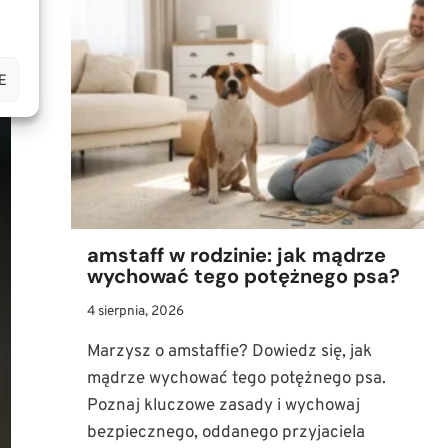
PSA:
JAK
KROK
PO
E
KROKU
NAUCZYĆ
PUPILA
ZOSTAWANIA
SAMEMU?
amstaff w rodzinie: jak mądrze
wychować tego potężnego psa?
4 sierpnia, 2026
Marzysz o amstaffie? Dowiedz się, jak
mądrze wychować tego potężnego psa.
Poznaj kluczowe zasady i wychowaj
bezpiecznego, oddanego przyjaciela