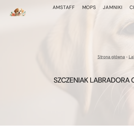
Przejdź
AMSTAFF
MOPS
JAMNIKI
C
do
treści
Strona główna
-
La
SZCZENIAK LABRADORA G