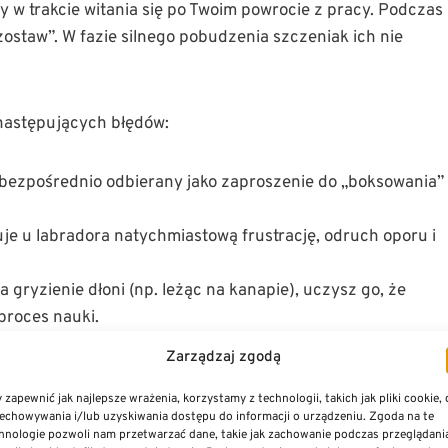
y w trakcie witania się po Twoim powrocie z pracy. Podczas
 „zostaw”. W fazie silnego pobudzenia szczeniak ich nie
 następujących błędów:
t bezpośrednio odbierany jako zaproszenie do „boksowania” 
je u labradora natychmiastową frustrację, odruch oporu i
a gryzienie dłoni (np. leżąc na kanapie), uczysz go, że
proces nauki.
Zarządzaj zgodą
zczeniakach najskuteczniejsze jest wprowadzenie strefy
 zapewnić jak najlepsze wrażenia, korzystamy z technologii, takich jak pliki cookie,
ał się zbyt nachalny i atakował łydki, po prostu
echowywania i/lub uzyskiwania dostępu do informacji o urządzeniu. Zgoda na te
u szybko i bezpiecznie opaść z emocji.
hnologie pozwoli nam przetwarzać dane, takie jak zachowanie podczas przeglądani