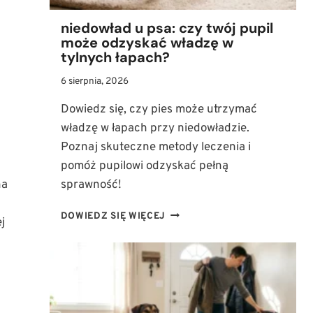
niedowład u psa: czy twój pupil
może odzyskać władzę w
tylnych łapach?
6 sierpnia, 2026
Dowiedz się, czy pies może utrzymać
władzę w łapach przy niedowładzie.
Poznaj skuteczne metody leczenia i
pomóż pupilowi odzyskać pełną
na
sprawność!
NIEDOWŁAD
DOWIEDZ SIĘ WIĘCEJ
j
U
PSA:
CZY
TWÓJ
PUPIL
MOŻE