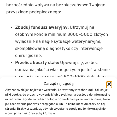
bezpośrednio wpływa na bezpieczeństwo Twojego
przyszłego podopiecznego:
Zbuduj fundusz awaryjny:
Utrzymuj na
osobnym koncie minimum 3000–5000 złotych
wyłącznie na nagłe sytuacje weterynaryjne,
skomplikowaną diagnostykę czy interwencje
chirurgiczne.
Przelicz koszty stałe:
Upewnij się, że bez
obniżania jakości własnego życia jesteś w stanie
co miesiąc przeznaczyć 500–1000 złotych na
wysokiej jakości karmę, ochronę stawów i
Zarządzaj zgodą
Aby zapewnić jak najlepsze wrażenia, korzystamy z technologii, takich jak
preparaty przeciw kleszczom.
pliki cookie, do przechowywania i/lub uzyskiwania dostępu do informacji o
Zbadaj rynek ubezpieczeń:
Sprawdź dostępne
urządzeniu. Zgoda na te technologie pozwoli nam przetwarzać dane, takie
jak zachowanie podczas przeglądania lub unikalne identyfikatory na tej
polisy zdrowotne dla psów. Składki dla ras
stronie. Brak wyrażenia zgody lub wycofanie zgody może niekorzystnie
olbrzymich są z zasady wyższe, ale w
wpłynąć na niektóre cechy i funkcje.