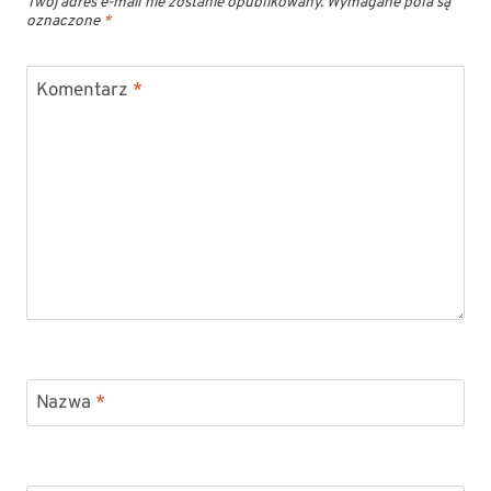
Twój adres e-mail nie zostanie opublikowany.
Wymagane pola są
oznaczone
*
Komentarz
*
Nazwa
*