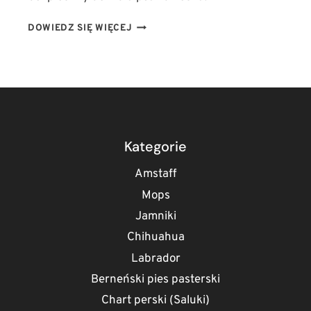
CZY
DOWIEDZ SIĘ WIĘCEJ
JAMNIK
DOGADA
SIĘ
Z
DZIEĆMI?
FAKTY
I
MITY
Kategorie
O
RELACJACH
Amstaff
W
Mops
RODZINIE
Jamniki
Chihuahua
Labrador
Berneński pies pasterski
Chart perski (Saluki)