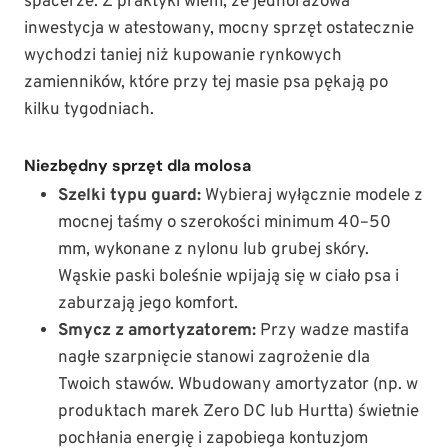
spacerze. Z praktyki wiem, że jednorazowa
inwestycja w atestowany, mocny sprzęt ostatecznie
wychodzi taniej niż kupowanie rynkowych
zamienników, które przy tej masie psa pękają po
kilku tygodniach.
Niezbędny sprzęt dla molosa
Szelki typu guard:
Wybieraj wyłącznie modele z
mocnej taśmy o szerokości minimum 40–50
mm, wykonane z nylonu lub grubej skóry.
Wąskie paski boleśnie wpijają się w ciało psa i
zaburzają jego komfort.
Smycz z amortyzatorem:
Przy wadze mastifa
nagłe szarpnięcie stanowi zagrożenie dla
Twoich stawów. Wbudowany amortyzator (np. w
produktach marek Zero DC lub Hurtta) świetnie
pochłania energię i zapobiega kontuzjom