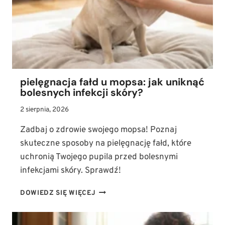
RASY
pielęgnacja fałd u mopsa: jak uniknąć
bolesnych infekcji skóry?
2 sierpnia, 2026
Zadbaj o zdrowie swojego mopsa! Poznaj
skuteczne sposoby na pielęgnację fałd, które
uchronią Twojego pupila przed bolesnymi
infekcjami skóry. Sprawdź!
PIELĘGNACJA
DOWIEDZ SIĘ WIĘCEJ
FAŁD
U
MOPSA: