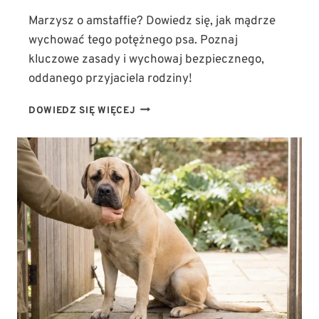
Marzysz o amstaffie? Dowiedz się, jak mądrze
wychować tego potężnego psa. Poznaj
kluczowe zasady i wychowaj bezpiecznego,
oddanego przyjaciela rodziny!
AMSTAFF
DOWIEDZ SIĘ WIĘCEJ
W
RODZINIE:
JAK
MĄDRZE
WYCHOWAĆ
TEGO
POTĘŻNEGO
PSA?