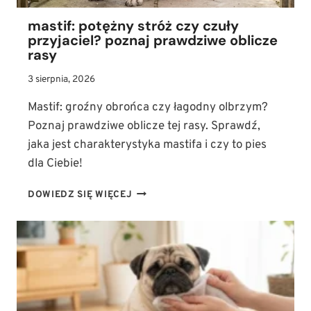
mastif: potężny stróż czy czuły
przyjaciel? poznaj prawdziwe oblicze
rasy
3 sierpnia, 2026
Mastif: groźny obrońca czy łagodny olbrzym?
Poznaj prawdziwe oblicze tej rasy. Sprawdź,
jaka jest charakterystyka mastifa i czy to pies
dla Ciebie!
MASTIF:
DOWIEDZ SIĘ WIĘCEJ
POTĘŻNY
STRÓŻ
CZY
CZUŁY
PRZYJACIEL?
POZNAJ
PRAWDZIWE
OBLICZE