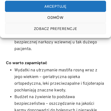
przypadku chorób przewlekłych potrafią
AKCEPTUJĘ
uratować domowy budżet.
Zlokalizuj specjalistów w okolicy:
Zweryfikuj,
ODMÓW
czy najbliższa całodobowa klinika posiada stół
ZOBACZ PREFERENCJE
operacyjny o udźwigu ponad 80 kg i dysponuje
sprzętem umożliwiającym przeprowadzenie
bezpiecznej narkozy wziewnej u tak dużego
pacjenta.
Co warto zapamiętać
Wydatki na utrzymanie mastifa rosną wraz z
jego wiekiem – geriatryczna opieka
ortopedyczna, leki przeciwzapalne i fizjoterapia
pochłaniają znaczne kwoty.
Budżet na żywienie to podstawa
bezpieczeństwa – oszczędzanie na jakości
karmy doprowadzi do bolesnych i niezwykle