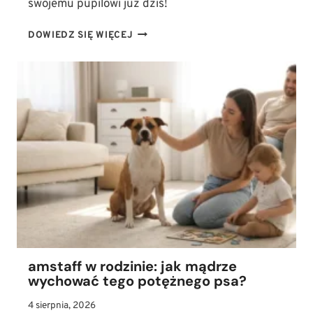
swojemu pupilowi już dziś!
LĘK
DOWIEDZ SIĘ WIĘCEJ
SEPARACYJNY
U
PSA:
JAK
KROK
PO
KROKU
NAUCZYĆ
PUPILA
ZOSTAWANIA
SAMEMU?
amstaff w rodzinie: jak mądrze
wychować tego potężnego psa?
4 sierpnia, 2026