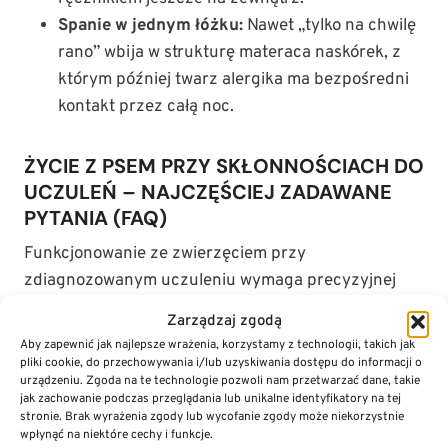
Spanie w jednym łóżku:
Nawet „tylko na chwilę
rano” wbija w strukturę materaca naskórek, z
którym później twarz alergika ma bezpośredni
kontakt przez całą noc.
ŻYCIE Z PSEM PRZY SKŁONNOŚCIACH DO
UCZULEŃ – NAJCZĘŚCIEJ ZADAWANE
PYTANIA (FAQ)
Funkcjonowanie ze zwierzęciem przy
zdiagnozowanym uczuleniu wymaga precyzyjnej
wiedzy. Zrozumienie mechanizmów roznoszenia się
Zarządzaj zgodą
białek ułatwia podejmowanie trafnych decyzji
Aby zapewnić jak najlepsze wrażenia, korzystamy z technologii, takich jak
organizacyjnych.
pliki cookie, do przechowywania i/lub uzyskiwania dostępu do informacji o
urządzeniu. Zgoda na te technologie pozwoli nam przetwarzać dane, takie
jak zachowanie podczas przeglądania lub unikalne identyfikatory na tej
Czy kastracja wpływa na obniżenie produkcji
stronie. Brak wyrażenia zgody lub wycofanie zgody może niekorzystnie
alergenów?
wpłynąć na niektóre cechy i funkcje.