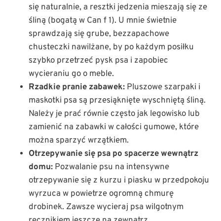
się naturalnie, a resztki jedzenia mieszają się ze
śliną (bogatą w Can f 1). U mnie świetnie
sprawdzają się grube, bezzapachowe
chusteczki nawilżane, by po każdym posiłku
szybko przetrzeć pysk psa i zapobiec
wycieraniu go o meble.
Rzadkie pranie zabawek:
Pluszowe szarpaki i
maskotki psa są przesiąknięte wyschniętą śliną.
Należy je prać równie często jak legowisko lub
zamienić na zabawki w całości gumowe, które
można sparzyć wrzątkiem.
Otrzepywanie się psa po spacerze wewnątrz
domu:
Pozwalanie psu na intensywne
otrzepywanie się z kurzu i piasku w przedpokoju
wyrzuca w powietrze ogromną chmurę
drobinek. Zawsze wycieraj psa wilgotnym
ręcznikiem jeszcze na zewnątrz.