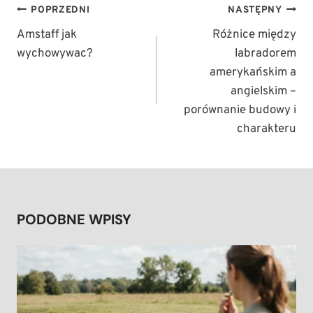
NAWIGACJA
POPRZEDNI
NASTĘPNY
WPISU
Amstaff jak
Różnice między
wychowywac?
labradorem
amerykańskim a
angielskim –
porównanie budowy i
charakteru
PODOBNE WPISY