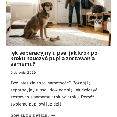
ODZYSKAĆ
WŁADZĘ
W
TYLNYCH
ŁAPACH?
lęk separacyjny u psa: jak krok po
kroku nauczyć pupila zostawania
samemu?
5 sierpnia, 2026
Twój pies źle znosi samotność? Poznaj lęk
separacyjny u psa i dowiedz się, jak ćwiczyć
zostawanie samemu krok po kroku. Pomóż
swojemu pupilowi już dziś!
LĘK
DOWIEDZ SIĘ WIĘCEJ