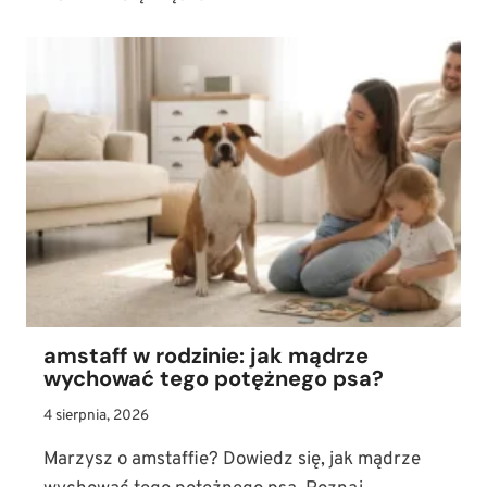
SEPARACYJNY
U
PSA:
JAK
KROK
PO
KROKU
NAUCZYĆ
PUPILA
ZOSTAWANIA
SAMEMU?
amstaff w rodzinie: jak mądrze
wychować tego potężnego psa?
4 sierpnia, 2026
Marzysz o amstaffie? Dowiedz się, jak mądrze