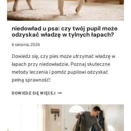
niedowład u psa: czy twój pupil może
odzyskać władzę w tylnych łapach?
6 sierpnia, 2026
Dowiedz się, czy pies może utrzymać władzę w
łapach przy niedowładzie. Poznaj skuteczne
metody leczenia i pomóż pupilowi odzyskać
pełną sprawność!
NIEDOWŁAD
DOWIEDZ SIĘ WIĘCEJ
U
PSA:
CZY
TWÓJ
PUPIL
MOŻE