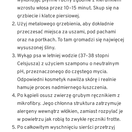
wykonując płynne ruchy zgodnie z kierunkiem
wzrostu włosa przez 10–15 minut. Skup się na
grzbiecie i klatce piersiowej.
Użyj metalowego grzebienia, aby dokładnie
przeczesać miejsca za uszami, pod pachami
oraz na portkach. To tam gromadzi się najwięcej
wysuszonej śliny.
Wykąp psa w letniej wodzie (37–38 stopni
Celsjusza) z użyciem szamponu o neutralnym
pH, przeznaczonego do częstego mycia.
Odpowiedni kosmetyk nawilża skórę i realnie
hamuje proces nadmiernego łuszczenia.
Po kąpieli osusz zwierzę grubym ręcznikiem z
mikrofibry. Jego chłonna struktura zatrzymuje
alergeny wewnątrz włókien, zamiast rozpylać je
w powietrzu jak robią to zwykłe ręczniki frotte.
Po całkowitym wyschnięciu sierści przetrzyj