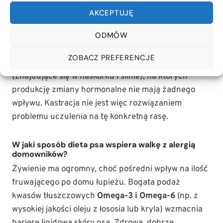
Zabieg kastracji eliminuje z psiego organizmu
AKCEPTUJĘ
specyficzne białko
Can f 5
, które jest produkowane w
ODMÓW
prostacie wyłącznie przez niewykastrowane samce.
Niestety, u labradora głównym problemem są
ZOBACZ PREFERENCJE
wszechobecne białka Can f 1 oraz Can f 2
(znajdujące się w naskórku i ślinie), na których
produkcję zmiany hormonalne nie mają żadnego
wpływu. Kastracja nie jest więc rozwiązaniem
problemu uczulenia na tę konkretną rasę.
W jaki sposób dieta psa wspiera walkę z alergią
domowników?
Żywienie ma ogromny, choć pośredni wpływ na ilość
fruwającego po domu łupieżu. Bogata podaż
kwasów tłuszczowych
Omega-3 i Omega-6
(np. z
wysokiej jakości oleju z łososia lub kryla) wzmacnia