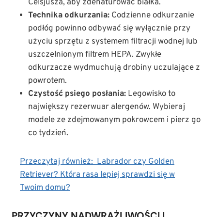
Celsjusza, aby zdenaturować białka.
Technika odkurzania:
Codzienne odkurzanie
podłóg powinno odbywać się wyłącznie przy
użyciu sprzętu z systemem filtracji wodnej lub
uszczelnionym filtrem HEPA. Zwykłe
odkurzacze wydmuchują drobiny uczulające z
powrotem.
Czystość psiego posłania:
Legowisko to
największy rezerwuar alergenów. Wybieraj
modele ze zdejmowanym pokrowcem i pierz go
co tydzień.
Przeczytaj również:
Labrador czy Golden
Retriever? Która rasa lepiej sprawdzi się w
Twoim domu?
PRZYCZYNY NADWRAŻLIWOŚCI I