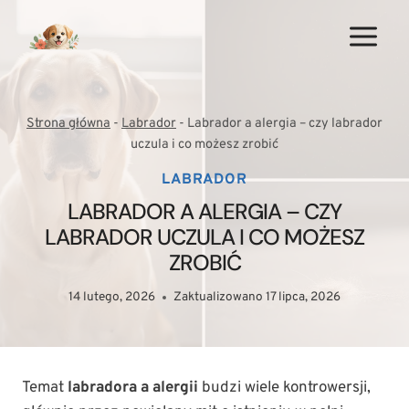
Przejdź
do
treści
Strona główna
-
Labrador
-
Labrador a alergia – czy labrador
uczula i co możesz zrobić
LABRADOR
LABRADOR A ALERGIA – CZY
LABRADOR UCZULA I CO MOŻESZ
ZROBIĆ
14 lutego, 2026
Zaktualizowano
17 lipca, 2026
Temat
labradora a alergii
budzi wiele kontrowersji,