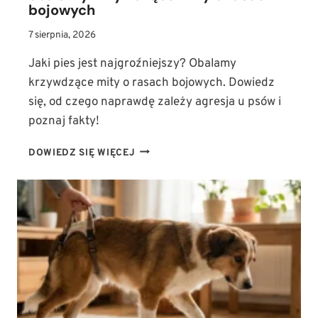
bojowych
7 sierpnia, 2026
Jaki pies jest najgroźniejszy? Obalamy
krzywdzące mity o rasach bojowych. Dowiedz
się, od czego naprawdę zależy agresja u psów i
poznaj fakty!
JAKI
DOWIEDZ SIĘ WIĘCEJ
PIES
JEST
NAJGROŹNIEJSZY?
OBALAMY
KRZYWDZĄCE
MITY
O
RASACH
BOJOWYCH