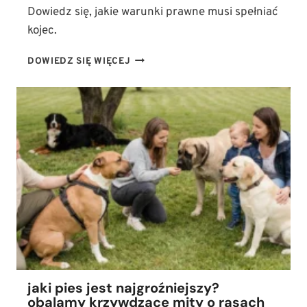
Dowiedz się, jakie warunki prawne musi spełniać
kojec.
CO
DOWIEDZ SIĘ WIĘCEJ
GROZI
ZA
TRZYMANIE
PSA
W
KOJCU?
POZNAJ
PRZEPISY
I
UNIKNIJ
SUROWYCH
KAR
jaki pies jest najgroźniejszy?
obalamy krzywdzące mity o rasach