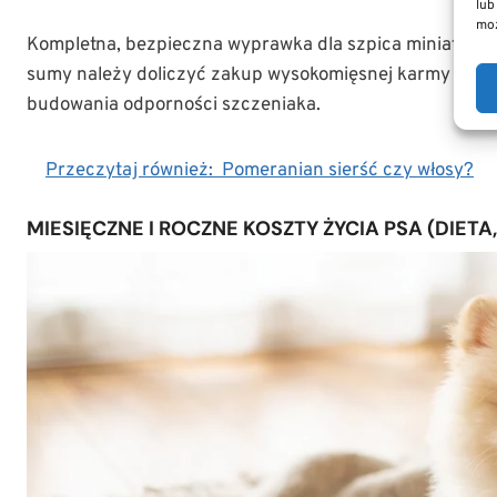
lub
moż
Kompletna, bezpieczna wyprawka dla szpica miniaturo
sumy należy doliczyć zakup wysokomięsnej karmy mokr
budowania odporności szczeniaka.
Przeczytaj również:
Pomeranian sierść czy włosy?
MIESIĘCZNE I ROCZNE KOSZTY ŻYCIA PSA (DIET