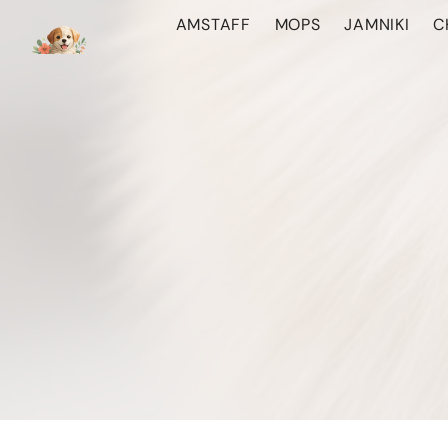
Przejdź
AMSTAFF
MOPS
JAMNIKI
C
do
treści