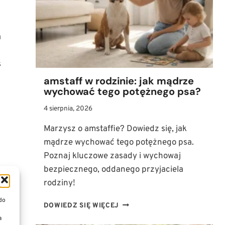
KROKU
NAUCZYĆ
PUPILA
ZOSTAWANIA
a
SAMEMU?
s
amstaff w rodzinie: jak mądrze
wychować tego potężnego psa?
4 sierpnia, 2026
Marzysz o amstaffie? Dowiedz się, jak
mądrze wychować tego potężnego psa.
Poznaj kluczowe zasady i wychowaj
bezpiecznego, oddanego przyjaciela
rodziny!
 do
AMSTAFF
DOWIEDZ SIĘ WIĘCEJ
W
a
RODZINIE: