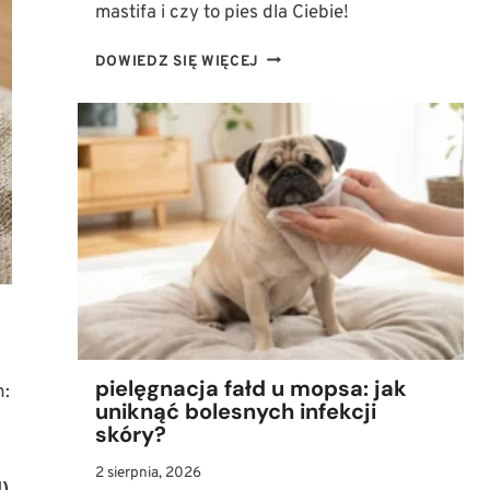
mastifa i czy to pies dla Ciebie!
MASTIF:
DOWIEDZ SIĘ WIĘCEJ
POTĘŻNY
STRÓŻ
CZY
CZUŁY
PRZYJACIEL?
POZNAJ
PRAWDZIWE
OBLICZE
RASY
pielęgnacja fałd u mopsa: jak
h:
uniknąć bolesnych infekcji
skóry?
2 sierpnia, 2026