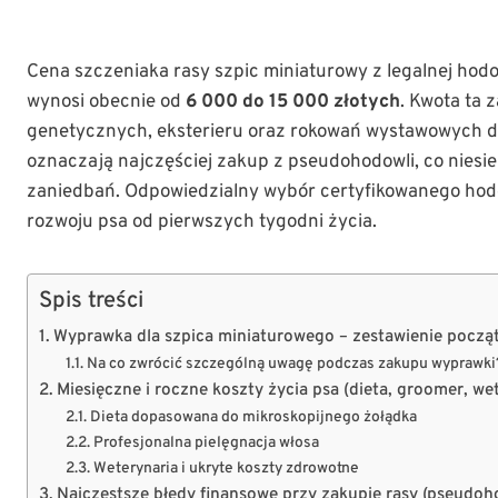
Cena szczeniaka rasy szpic miniaturowy z legalnej ho
wynosi obecnie od
6 000 do 15 000 złotych
. Kwota ta 
genetycznych, eksterieru oraz rokowań wystawowych d
oznaczają najczęściej zakup z pseudohodowli, co nies
zaniedbań. Odpowiedzialny wybór certyfikowanego hod
rozwoju psa od pierwszych tygodni życia.
Spis treści
Wyprawka dla szpica miniaturowego – zestawienie pocz
Na co zwrócić szczególną uwagę podczas zakupu wyprawki
Miesięczne i roczne koszty życia psa (dieta, groomer, we
Dieta dopasowana do mikroskopijnego żołądka
Profesjonalna pielęgnacja włosa
Weterynaria i ukryte koszty zdrowotne
Najczęstsze błędy finansowe przy zakupie rasy (pseudoho