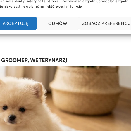
 unikalne identyfikatory na tej stronie. Brak wyrażenia zgody lub wycofanie zgody
e niekorzystnie wpłynąć na niektóre cechy i funkcje.
wego zamyka się w kwocie
od 640 do 1390 złotych
. Do tej
ej lub komponentów diety BARF, stanowiących fundament
AKCEPTUJĘ
ODMÓW
ZOBACZ PREFERENCJ
A, GROOMER, WETERYNARZ)