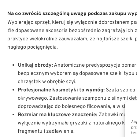
Na co zwrócić szczególną uwagę podczas zakupu wy
Wybierając sprzęt, kieruj się wyłącznie dobrostanem p
źle dopasowane akcesoria bezpośrednio zagrażają ich 
praktyce wielokrotnie zauważałam, że najtańsze szelki
nagłego pociągnięcia.
Unikaj obroży:
Anatomiczne predyspozycje pomera
bezpiecznym wyborem są dopasowane szelki typu 
chrząstek w obrębie szyi.
Profesjonalne kosmetyki to wymóg:
Szata szpica 
okrywowego. Zastosowanie szamponu z silnymi deter
doprowadzając do bolesnego filcowania, a w skra
Rozmiar ma kluczowe znaczenie:
Zabawki muszą o
Aby
wyłącznie wytrzymałe gryzaki z naturalnego kauczu
prz
fragmentu i zadławienia.
tec