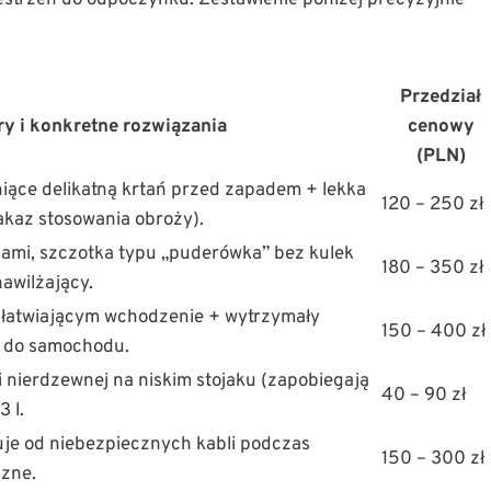
strzeń do odpoczynku. Zestawienie poniżej precyzyjnie
Przedział
y i konkretne rozwiązania
cenowy
(PLN)
iące delikatną krtań przed zapadem + lekka
120 – 250 zł
kaz stosowania obroży).
ami, szczotka typu „puderówka” bez kulek
180 – 350 zł
awilżający.
 ułatwiającym wchodzenie + wytrzymały
150 – 400 zł
m do samochodu.
li nierdzewnej na niskim stojaku (zapobiegają
40 – 90 zł
 l.
uje od niebezpiecznych kabli podczas
150 – 300 zł
czne.