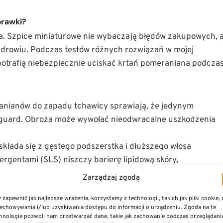
prawki?
sa. Szpice miniaturowe nie wybaczają błędów zakupowych, 
zdrowiu. Podczas testów różnych rozwiązań w mojej
 potrafią niebezpiecznie uciskać krtań pomeraniana podcza
nianów do zapadu tchawicy sprawiają, że jedynym
guard. Obroża może wywołać nieodwracalne uszkodzenia
składa się z gęstego podszerstka i dłuższego włosa
gentami (SLS) niszczy barierę lipidową skóry,
jnych przypadkach do problemów dermatologicznych.
Zarządzaj zgodą
dpowiadać mikroskopijnym szczękom psa. Wybieraj
 zapewnić jak najlepsze wrażenia, korzystamy z technologii, takich jak pliki cookie,
ku (rozmiar XS/S), eliminujące ryzyko odgryzienia
echowywania i/lub uzyskiwania dostępu do informacji o urządzeniu. Zgoda na te
hnologie pozwoli nam przetwarzać dane, takie jak zachowanie podczas przeglądani