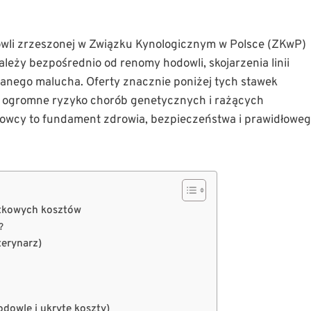
dowli zrzeszonej w Związku Kynologicznym w Polsce (ZKwP)
zależy bezpośrednio od renomy hodowli, skojarzenia linii
anego malucha. Oferty znacznie poniżej tych stawek
ie ogromne ryzyko chorób genetycznych i rażących
owcy to fundament zdrowia, bezpieczeństwa i prawidłowe
ątkowych kosztów
?
terynarz)
dowle i ukryte koszty)