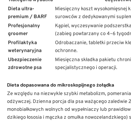
Kategoria wydatku
Częstotliwo
Dieta ultra-
Miesięczny koszt wysokomięsnej 
premium / BARF
surowców z dedykowanymi suple
Profesjonalny
Kąpiel, wyczesywanie podszerstka,
groomer
(zabieg powtarzany co 4–6 tygodn
Profilaktyka
Odrobaczanie, tabletki przeciw k
weterynaryjna
ochronne.
Ubezpieczenie
Miesięczna składka pakietu chron
zdrowotne psa
specjalistycznego i operacji.
Dieta dopasowana do mikroskopijnego żołądka
Ze względu na niezwykle szybki metabolizm, pomerania
odżywczej. Dzienna porcja dla psa ważącego zaledwie 
monobiałkowych wolnych od wypełniaczy lub prawidłowo 
dzikiego łososia i mączka z omułka nowozelandzkiego) 