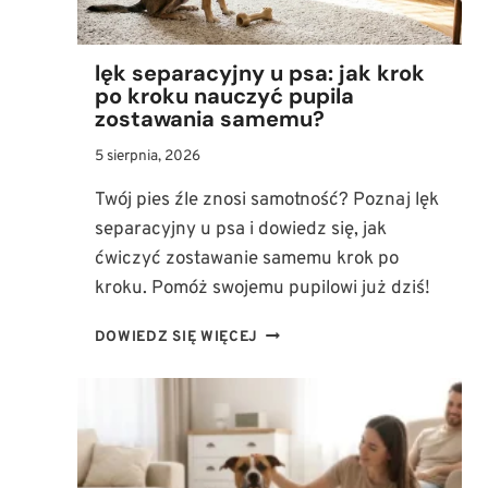
lęk separacyjny u psa: jak krok
po kroku nauczyć pupila
zostawania samemu?
5 sierpnia, 2026
Twój pies źle znosi samotność? Poznaj lęk
separacyjny u psa i dowiedz się, jak
ćwiczyć zostawanie samemu krok po
kroku. Pomóż swojemu pupilowi już dziś!
LĘK
DOWIEDZ SIĘ WIĘCEJ
SEPARACYJNY
U
PSA:
JAK
KROK
PO