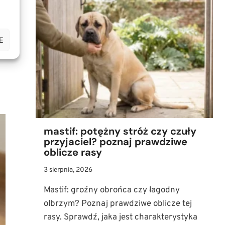
JAK
MĄDRZE
WYCHOWAĆ
E
TEGO
POTĘŻNEGO
PSA?
mastif: potężny stróż czy czuły
przyjaciel? poznaj prawdziwe
oblicze rasy
3 sierpnia, 2026
Mastif: groźny obrońca czy łagodny
olbrzym? Poznaj prawdziwe oblicze tej
rasy. Sprawdź, jaka jest charakterystyka