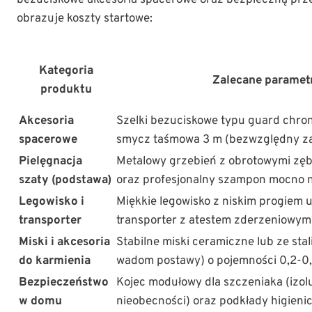
bezuciskowe akcesoria spacerowe oraz bezpieczną prze
obrazuje koszty startowe:
Kategoria
Zalecane parametr
produktu
Akcesoria
Szelki bezuciskowe typu guard chron
spacerowe
smycz taśmowa 3 m (bezwzględny za
Pielęgnacja
Metalowy grzebień z obrotowymi zęb
szaty (podstawa)
oraz profesjonalny szampon mocno n
Legowisko i
Miękkie legowisko z niskim progiem
transporter
transporter z atestem zderzeniowy
Miski i akcesoria
Stabilne miski ceramiczne lub ze sta
do karmienia
wadom postawy) o pojemności 0,2-0,3
Bezpieczeństwo
Kojec modułowy dla szczeniaka (izol
w domu
nieobecności) oraz podkłady higieni