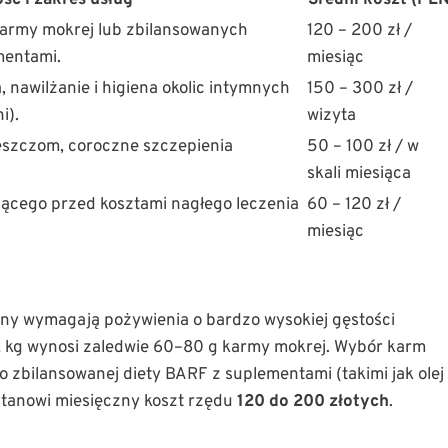
ść i zakres usług
Średni koszt (PLN
karmy mokrej lub zbilansowanych
120 – 200 zł /
mentami.
miesiąc
 nawilżanie i higiena okolic intymnych
150 – 300 zł /
i).
wizyta
leszczom, coroczne szczepienia
50 – 100 zł / w
skali miesiąca
iącego przed kosztami nagłego leczenia
60 – 120 zł /
miesiąc
ny wymagają pożywienia o bardzo wysokiej gęstości
2 kg wynosi zaledwie 60–80 g karmy mokrej. Wybór karm
zbilansowanej diety BARF z suplementami (takimi jak olej
stanowi miesięczny koszt rzędu
120 do 200 złotych
.