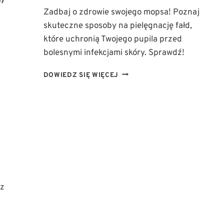
)
Zadbaj o zdrowie swojego mopsa! Poznaj
skuteczne sposoby na pielęgnację fałd,
które uchronią Twojego pupila przed
bolesnymi infekcjami skóry. Sprawdź!
PIELĘGNACJA
DOWIEDZ SIĘ WIĘCEJ
FAŁD
U
MOPSA:
JAK
UNIKNĄĆ
BOLESNYCH
INFEKCJI
SKÓRY?
 z