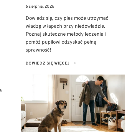
6 sierpnia, 2026
Dowiedz się, czy pies może utrzymać
władzę w łapach przy niedowładzie.
Poznaj skuteczne metody leczenia i
pomóż pupilowi odzyskać pełną
sprawność!
NIEDOWŁAD
DOWIEDZ SIĘ WIĘCEJ
U
PSA:
CZY
TWÓJ
a
PUPIL
MOŻE
ODZYSKAĆ
WŁADZĘ
W
TYLNYCH
ŁAPACH?